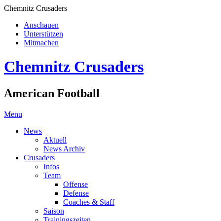
Chemnitz Crusaders
Anschauen
Unterstützen
Mitmachen
Chemnitz Crusaders
American Football
Menu
News
Aktuell
News Archiv
Crusaders
Infos
Team
Offense
Defense
Coaches & Staff
Saison
Trainingszeiten