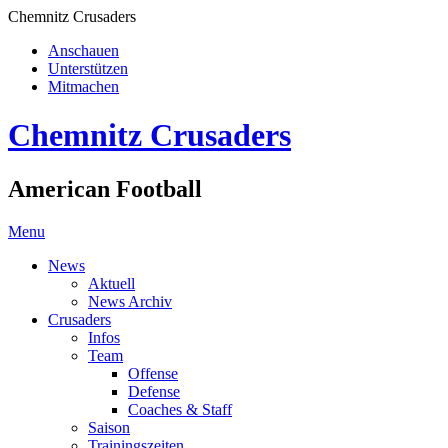
Chemnitz Crusaders
Anschauen
Unterstützen
Mitmachen
Chemnitz Crusaders
American Football
Menu
News
Aktuell
News Archiv
Crusaders
Infos
Team
Offense
Defense
Coaches & Staff
Saison
Trainingszeiten