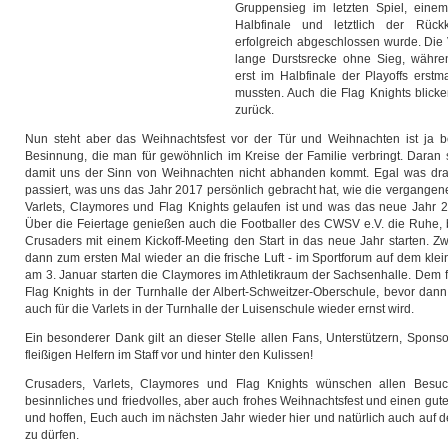
Gruppensieg im letzten Spiel, einem 
Halbfinale und letztlich der Rück
erfolgreich abgeschlossen wurde. Die
lange Durstsrecke ohne Sieg, währe
erst im Halbfinale der Playoffs erst
mussten. Auch die Flag Knights blick
zurück.
Nun steht aber das Weihnachtsfest vor der Tür und Weihnachten ist ja be
Besinnung, die man für gewöhnlich im Kreise der Familie verbringt. Daran s
damit uns der Sinn von Weihnachten nicht abhanden kommt. Egal was dra
passiert, was uns das Jahr 2017 persönlich gebracht hat, wie die vergangen
Varlets, Claymores und Flag Knights gelaufen ist und was das neue Jahr 20
Über die Feiertage genießen auch die Footballer des CWSV e.V. die Ruhe, 
Crusaders mit einem Kickoff-Meeting den Start in das neue Jahr starten. Z
dann zum ersten Mal wieder an die frische Luft - im Sportforum auf dem klei
am 3. Januar starten die Claymores im Athletikraum der Sachsenhalle. Dem 
Flag Knights in der Turnhalle der Albert-Schweitzer-Oberschule, bevor dan
auch für die Varlets in der Turnhalle der Luisenschule wieder ernst wird.
Ein besonderer Dank gilt an dieser Stelle allen Fans, Unterstützern, Sponso
fleißigen Helfern im Staff vor und hinter den Kulissen!
Crusaders, Varlets, Claymores und Flag Knights wünschen allen Besuc
besinnliches und friedvolles, aber auch frohes Weihnachtsfest und einen gut
und hoffen, Euch auch im nächsten Jahr wieder hier und natürlich auch auf 
zu dürfen.