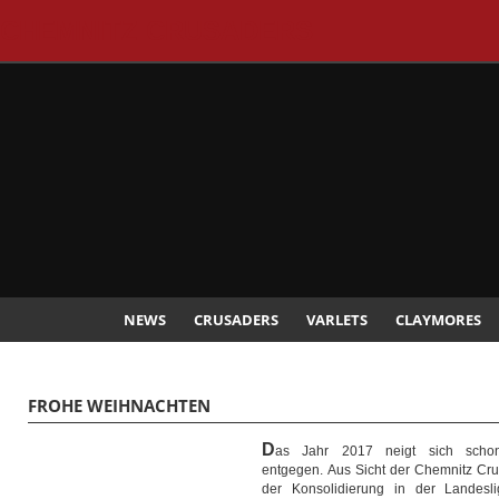
CHEMNITZ CRUSADERS
NEWS
CRUSADERS
VARLETS
CLAYMORES
FROHE WEIHNACHTEN
D
as Jahr 2017 neigt sich sch
entgegen. Aus Sicht der Chemnitz Cru
der Konsolidierung in der Landesl