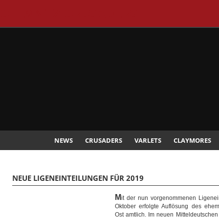
CHEMNITZ CRUSADERS
NEWS
CRUSADERS
VARLETS
CLAYMORES
NEUE LIGENEINTEILUNGEN FÜR 2019
M
it der nun vorgenommenen Ligeneint
Oktober erfolgte Auflösung des ehem
Ost amtlich. Im neuen Mitteldeutsche