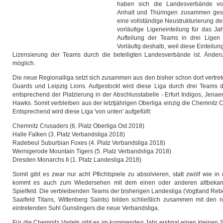
haben sich die Landesverbände v
Anhalt und Thüringen zusammen ges
eine vollständige Neustrukturierung der
vorläufige Ligeneinteilung für das J
Aufteilung der Teams in drei Ligen 
Vorläufig deshalb, weil diese Einteilun
Lizensierung der Teams durch die beteiligten Landesverbände ist. Ände
möglich.
Die neue Regionalliga setzt sich zusammen aus den bisher schon dort vertr
Guards und Leipzig Lions. Aufgestockt wird diese Liga durch drei Teams d
entsprechend der Platzierung in der Abschlusstabelle - Erfurt Indigos, Jenae
Hawks. Somit verbleiben aus der letztjährigen Oberliga einzig die Chemnitz C
Entsprechend wird diese Liga 'von unten' aufgefüllt:
Chemnitz Crusaders (6. Platz Oberliga Ost 2018)
Halle Falken (3. Platz Verbandsliga 2018)
Radebeul Suburbian Foxes (4. Platz Verbandsliga 2018)
Wernigerode Mountain Tigers (5. Platz Verbandsliga 2018)
Dresden Monarchs II (1. Platz Landesliga 2018)
Somit gibt es zwar nur acht Pflichtspiele zu absolvieren, statt zwölf wie i
kommt es auch zum Wiedersehen mit dem einen oder anderen altbekan
Spielfeld. Die verbleibenden Teams der bisherigen Landesliga (Vogtland Reb
Saalfeld Titans, Wittenberg Saints) bilden schließlich zusammen mit den n
eintretenden Suhl Gunslingers die neue Verbandsliga.
Für die Chemnitz Varlets gibt es im kommenden Jahr erstmal einen kleinen 