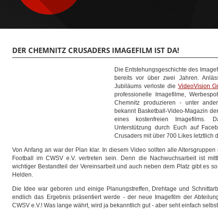
DER CHEMNITZ CRUSADERS IMAGEFILM IST DA!
Die Entstehungsgeschichte des Imagef
bereits vor über zwei Jahren. Anläss
Jubiläums verloste die
VideoVision 
professionelle Imagefilme, Werbespo
Chemnitz produzieren - unter ande
bekannt Basketball-Video-Magazin der
eines kostenfreien Imagefilms. 
Unterstützung durch Euch auf Faceb
Crusaders mit über 700 Likes letztlich 
Von Anfang an war der Plan klar. In diesem Video sollten alle Altersgruppen
Football im CWSV e.V. vertreten sein. Denn die Nachwuchsarbeit ist mittl
wichtiger Bestandteil der Vereinsarbeit und auch neben dem Platz gibt es
Helden.
Die Idee war geboren und einige Planungstreffen, Drehtage und Schnittarb
endlich das Ergebnis präsentiert werde - der neue Imagefilm der Abteilun
CWSV e.V.! Was lange währt, wird ja bekanntlich gut - aber seht einfach selbst