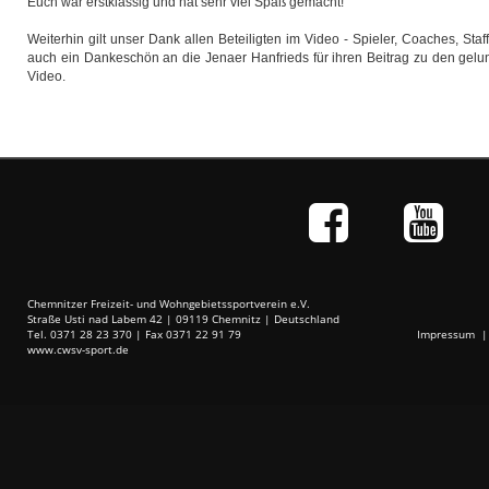
Euch war erstklassig und hat sehr viel Spaß gemacht!
Weiterhin gilt unser Dank allen Beteiligten im Video - Spieler, Coaches, Staff
auch ein Dankeschön an die Jenaer Hanfrieds für ihren Beitrag zu den gel
Video.
Chemnitzer Freizeit- und Wohngebietssportverein e.V.
Straße Usti nad Labem 42 | 09119 Chemnitz | Deutschland
Tel. 0371 28 23 370 | Fax 0371 22 91 79
Impressum
www.cwsv-sport.de