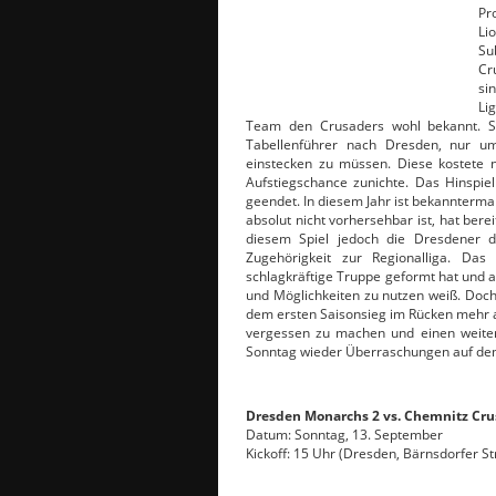
Pr
Li
Su
Cr
si
Li
Team den Crusaders wohl bekannt. Sc
Tabellenführer nach Dresden, nur um
einstecken zu müssen. Diese kostete 
Aufstiegschance zunichte. Das Hinspie
geendet. In diesem Jahr ist bekannterma
absolut nicht vorhersehbar ist, hat bere
diesem Spiel jedoch die Dresdener di
Zugehörigkeit zur Regionalliga. Da
schlagkräftige Truppe geformt hat und
und Möglichkeiten zu nutzen weiß. Doch
dem ersten Saisonsieg im Rücken mehr al
vergessen zu machen und einen weitere
Sonntag wieder Überraschungen auf de
Dresden Monarchs 2 vs. Chemnitz Cru
Datum: Sonntag, 13. September
Kickoff: 15 Uhr (Dresden, Bärnsdorfer St