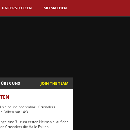
UNTERSTÜTZEN
MITMACHEN
ÜBER UNS
JOIN THE TEAM!
ITEN
ld bleibt uneinnehmbar - Crusaders
e Falken mit 14:3
inge sind 3 - zum ersten Heimspiel auf der
en Crusaders die Halle Falken