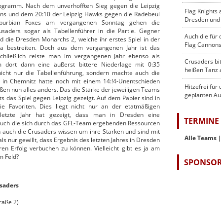
ogramm. Nach dem unverhofften Sieg gegen die Leipzig
Flag Knights 
ons und dem 20:10 der Leipzig Hawks gegen die Radebeul
Dresden und 
burbian Foxes am vergangenen Sonntag gehen die
usaders sogar als Tabellenführer in die Partie. Gegner
Auch die für
nd die Dresden Monarchs 2, welche ihr erstes Spiel in der
Flag Cannons
ga bestreiten. Doch aus dem vergangenen Jahr ist das
hließlich reiste man im vergangenen Jahr ebenso als
Crusaders bi
 dort dann eine äußerst bittere Niederlage mit 0:35
heißen Tanz a
nicht nur die Tabellenführung, sondern machte auch die
l in Chemnitz hatte noch mit einem 14:!4-Unentschieden
Hitzefrei für
ßen nun alles anders. Das die Stärke der jeweiligen Teams
geplanten Au
its das Spiel gegen Leipzig gezeigt. Auf dem Papier sind in
e Favoriten. Dies liegt nicht nur an der etatmäßigen
s letzte Jahr hat gezeigt, dass man in Dresden eine
TERMINE
 auch die sich durch das GFL-Team ergebenden Ressourcen
 auch die Crusaders wissen um ihre Stärken und sind mit
Alle Teams 
s nur gewillt, dass Ergebnis des letzten Jahres in Dresden
n Erfolg verbuchen zu können. Vielleicht gibt es ja am
m Feld?
SPONSO
saders
raße 2)