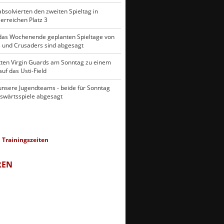
absolvierten den zweiten Spieltag in
erreichen Platz 3
 das Wochenende geplanten Spieltage von
 und Crusaders sind abgesagt
tten Virgin Guards am Sonntag zu einem
uf das Usti-Field
 unsere Jugendteams - beide für Sonntag
swärtsspiele abgesagt
|
Trainingszeiten
REN