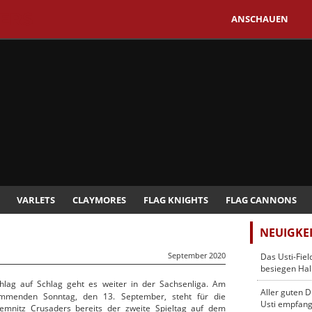
ERS
ANSCHAUEN
VARLETS
CLAYMORES
FLAG KNIGHTS
FLAG CANNONS
NEUIGKE
September 2020
Das Usti-Fie
besiegen Hall
hlag auf Schlag geht es weiter in der Sachsenliga. Am
Aller guten D
mmenden Sonntag, den 13. September, steht für die
Usti empfang
emnitz Crusaders bereits der zweite Spieltag auf dem